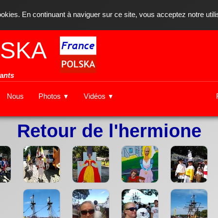
ookies. En continuant à naviguer sur ce site, vous acceptez notre util
SKA
fants
Nous
Photos
Vidéos
▼
▼
Retour de l'hermione