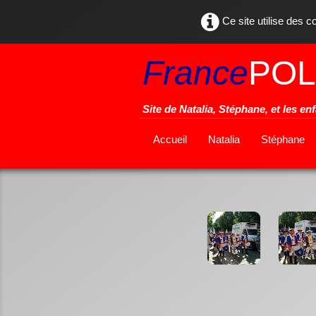
Ce site utilise des c
France
POL
Site de Natalia, Stéphane, et les en
Accueil
Natalia
Stéphane